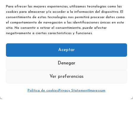
embarcación que ofrezca buena
Para ofrecer las mejores experiencias, utilizamos tecnologías como las
maniobrabilidad, navegación estable y
cookies para almacenar y/o acceder a la información del dispositivo. El
consentimiento de estas tecnologías nos permitirá procesar datos como
bajo consumo de combustible
.
el comportamiento de navegación o las identificaciones únicas en este
sitio. No consentir o retirar el consentimiento, puede afectar
Capacidad y Espacio
negativamente a ciertas características y funciones.
Con sus
8 metros de eslora
y espacios
Aceptar
inteligentemente distribuidos, esta lancha
permite que hasta
12 personas
disfruten
Denegar
cómodamente a bordo. ¡Perfecta para un
día inolvidable en el mar!
Ver preferencias
Política de cookies
Privacy Statement
Impressum
Ibiza, Islas Baleares, Spain