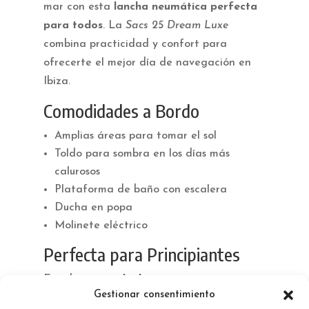
mar con esta
lancha neumática perfecta
para todos
. La
Sacs 25 Dream Luxe
combina practicidad y confort para
ofrecerte el mejor día de navegación en
Ibiza.
Comodidades a Bordo
Amplias áreas para tomar el sol
Toldo para sombra en los días más
calurosos
Plataforma de baño con escalera
Ducha en popa
Molinete eléctrico
Perfecta para Principiantes
Este barco es
ideal para quienes se inician
Gestionar consentimiento
en la navegación
o buscan una